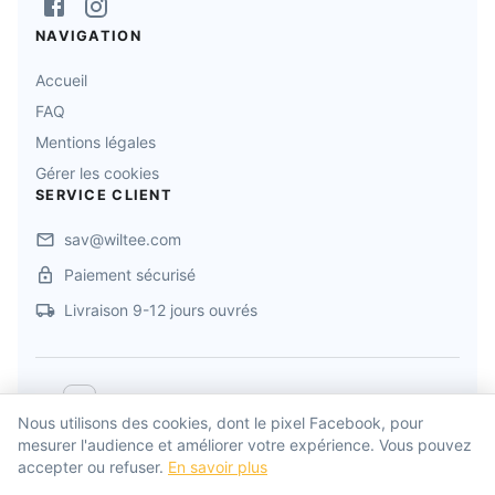
NAVIGATION
Accueil
FAQ
Mentions légales
Gérer les cookies
SERVICE CLIENT
sav@wiltee.com
Paiement sécurisé
Livraison 9-12 jours ouvrés
©
2026
FRENCH MANCHETTE
. Tous droits réservés
Nous utilisons des cookies, dont le pixel Facebook, pour
mesurer l'audience et améliorer votre expérience. Vous pouvez
Propulsé par
Wiltee
accepter ou refuser.
En savoir plus
Développé par
Drylead Agency