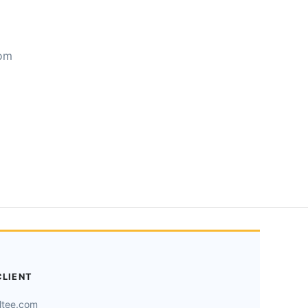
com
CLIENT
ltee.com