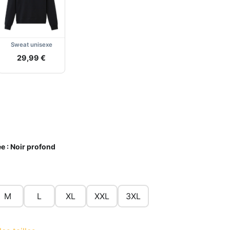
Sweat unisexe
29,99 €
e :
Noir profond
M
L
XL
XXL
3XL