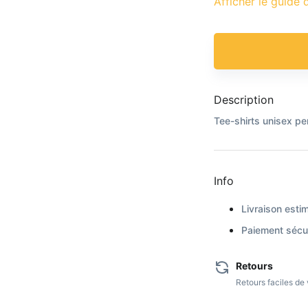
Afficher le guide d
Description
Tee-shirts unisex pe
Info
Livraison estim
Paiement sécur
Retours
Retours faciles d