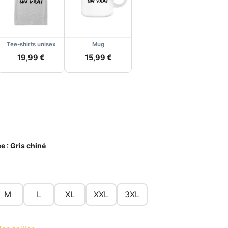
Tee-shirts unisex
Mug
19,99 €
15,99 €
e :
Gris chiné
M
L
XL
XXL
3XL