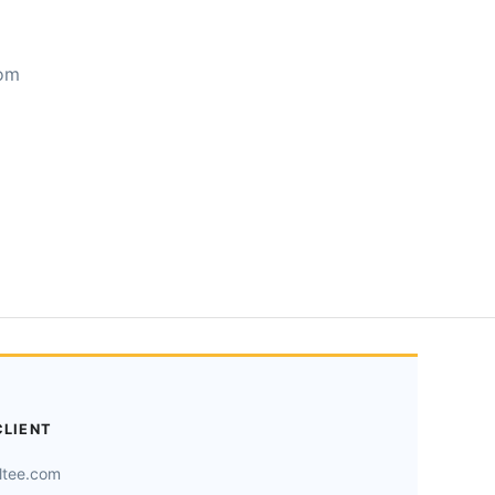
com
CLIENT
ltee.com