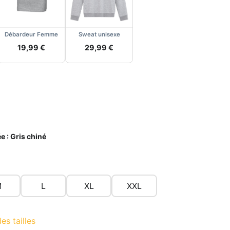
Débardeur Femme
Sweat unisexe
19,99 €
29,99 €
e :
Gris chiné
M
L
XL
XXL
es tailles