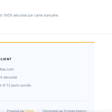
ent 100% sécurisé par carte bancaire.
CLIENT
ltee.com
t sécurisé
on 9-12 jours ouvrés
Propulsé par
Wiltee
·
Développé par
Drylead Agency